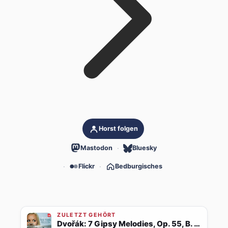
Horst folgen
Mastodon
Bluesky
Flickr
Bedburgisches
ZULETZT GEHÖRT
Dvořák: 7 Gipsy Melodies, Op. 55, B. 104: No. 4, Als die alte Mutter (Transcr. for Trumpet and Orchestra)