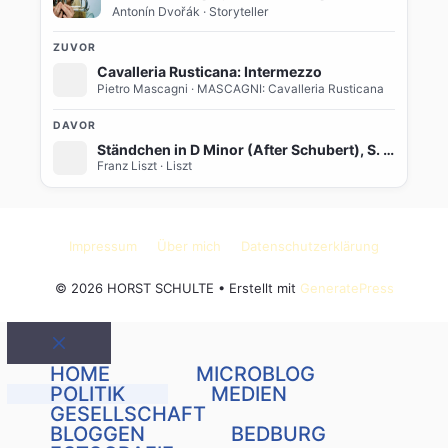
Antonín Dvořák
· Storyteller
ZUVOR
Cavalleria Rusticana: Intermezzo
Pietro Mascagni
· MASCAGNI: Cavalleria Rusticana
DAVOR
Ständchen in D Minor (After Schubert), S. 560
Franz Liszt
· Liszt
Impressum
Über mich
Datenschutzerklärung
© 2026 HORST SCHULTE
• Erstellt mit
GeneratePress
Schließen
HOME
MICROBLOG
POLITIK
MEDIEN
GESELLSCHAFT
BLOGGEN
BEDBURG