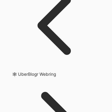
🕸️ UberBlogr Webring