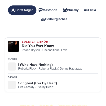
Horst folgen
Mastodon
Bluesky
Flickr
Bedburgisches
ZULETZT GEHÖRT
Did You Ever Know
Peabo Bryson
· Unconditional Love
ZUVOR
I (Who Have Nothing)
Roberta Flack
· Roberta Flack & Donny Hathaway
DAVOR
Songbird (Eva By Heart)
Eva Cassidy
· Eva by Heart
Impressum
Über mich
Datenschutzerklärung