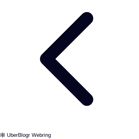
🕸️ UberBlogr Webring