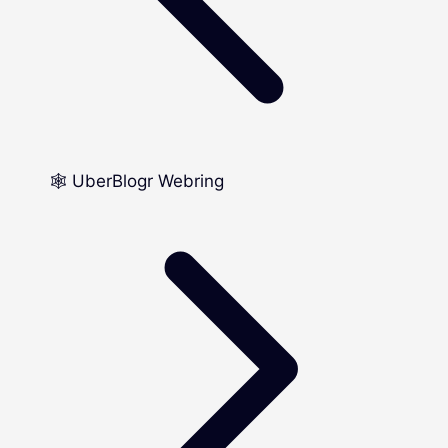
🕸️ UberBlogr Webring