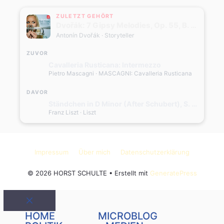
ZULETZT GEHÖRT
Dvořák: 7 Gipsy Melodies, Op. 55, B. 104: No. 4, Als die alte Mutter (Transcr. for Trumpet and Orchestra)
Antonín Dvořák
· Storyteller
ZUVOR
Cavalleria Rusticana: Intermezzo
Pietro Mascagni
· MASCAGNI: Cavalleria Rusticana
DAVOR
Ständchen in D Minor (After Schubert), S. 560
Franz Liszt
· Liszt
Impressum
Über mich
Datenschutzerklärung
© 2026 HORST SCHULTE
• Erstellt mit
GeneratePress
Schließen
HOME
MICROBLOG