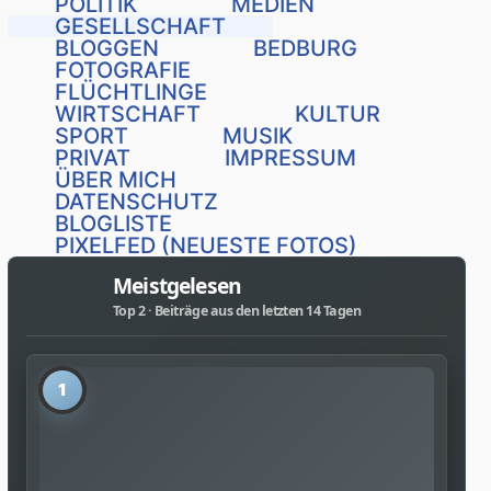
POLITIK
MEDIEN
GESELLSCHAFT
BLOGGEN
BEDBURG
FOTOGRAFIE
FLÜCHTLINGE
WIRTSCHAFT
KULTUR
SPORT
MUSIK
PRIVAT
IMPRESSUM
ÜBER MICH
DATENSCHUTZ
BLOGLISTE
PIXELFED (NEUESTE FOTOS)
Meistgelesen
Top 2 · Beiträge aus den letzten 14 Tagen
1