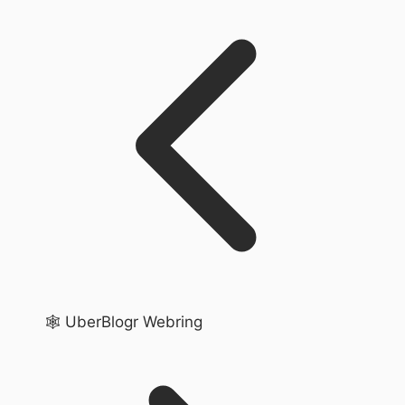
🕸️ UberBlogr Webring