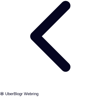
🕸️ UberBlogr Webring