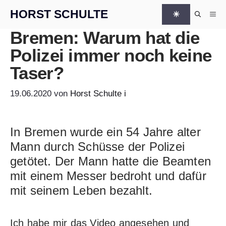
Zum Inhalt springen
HORST SCHULTE
☀
Me
Bremen: Warum hat die
Polizei immer noch keine
Taser?
19.06.2020
von
Horst Schulte
i
In Bremen wurde ein 54 Jahre alter
Mann durch Schüsse der Polizei
getötet. Der Mann hatte die
Beamten
mit einem Messer
bedroht und dafür
mit seinem Leben bezahlt.
Ich habe mir das Video angesehen und