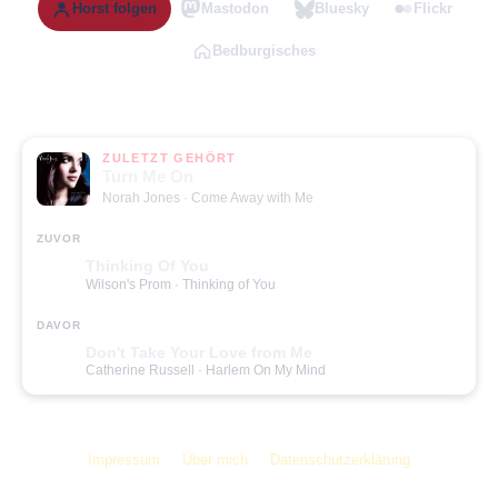
Horst folgen
Mastodon
Bluesky
Flickr
Bedburgisches
ZULETZT GEHÖRT
Turn Me On
Norah Jones
· Come Away with Me
ZUVOR
Thinking Of You
Wilson's Prom
· Thinking of You
DAVOR
Don't Take Your Love from Me
Catherine Russell
· Harlem On My Mind
Impressum
Über mich
Datenschutzerklärung