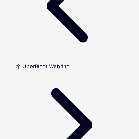
🕸️ UberBlogr Webring