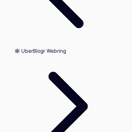
🕸️ UberBlogr Webring