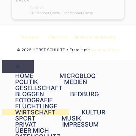
DAVOR
Sailing
Christopher Cross
· Christopher Cross
Impressum
Über mich
Datenschutzerklärung
© 2026 HORST SCHULTE
• Erstellt mit
GeneratePress
Schließen
HOME
MICROBLOG
POLITIK
MEDIEN
GESELLSCHAFT
BLOGGEN
BEDBURG
FOTOGRAFIE
FLÜCHTLINGE
WIRTSCHAFT
KULTUR
SPORT
MUSIK
PRIVAT
IMPRESSUM
ÜBER MICH