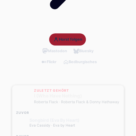
Horst folgen
Mastodon
Bluesky
Flickr
Bedburgisches
ZULETZT GEHÖRT
I (Who Have Nothing)
Roberta Flack
· Roberta Flack & Donny Hathaway
ZUVOR
Songbird (Eva By Heart)
Eva Cassidy
· Eva by Heart