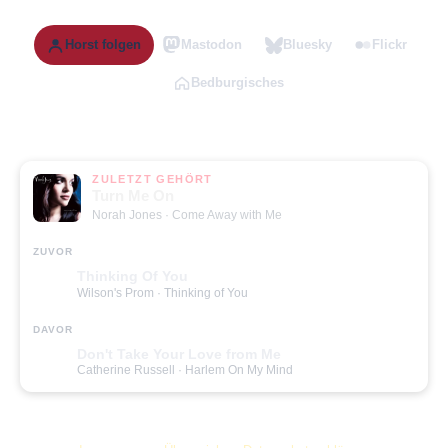
Horst folgen
Mastodon
Bluesky
Flickr
Bedburgisches
ZULETZT GEHÖRT
Turn Me On
Norah Jones
· Come Away with Me
ZUVOR
Thinking Of You
Wilson's Prom
· Thinking of You
DAVOR
Don't Take Your Love from Me
Catherine Russell
· Harlem On My Mind