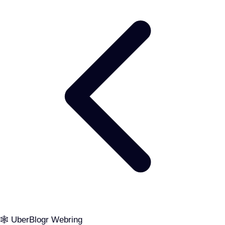
🕸️ UberBlogr Webring