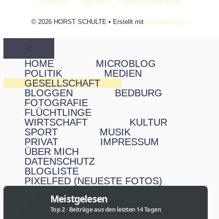
Impressum
Über mich
Datenschutzerklärung
© 2026 HORST SCHULTE
• Erstellt mit
GeneratePress
Schließen
HOME
MICROBLOG
POLITIK
MEDIEN
GESELLSCHAFT
BLOGGEN
BEDBURG
FOTOGRAFIE
FLÜCHTLINGE
WIRTSCHAFT
KULTUR
SPORT
MUSIK
PRIVAT
IMPRESSUM
ÜBER MICH
DATENSCHUTZ
BLOGLISTE
PIXELFED (NEUESTE FOTOS)
Meistgelesen
Top 2 · Beiträge aus den letzten 14 Tagen