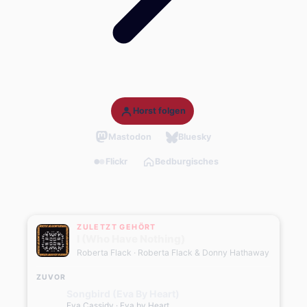
Horst folgen
Mastodon
Bluesky
Flickr
Bedburgisches
ZULETZT GEHÖRT
I (Who Have Nothing)
Roberta Flack
· Roberta Flack & Donny Hathaway
ZUVOR
Songbird (Eva By Heart)
Eva Cassidy
· Eva by Heart