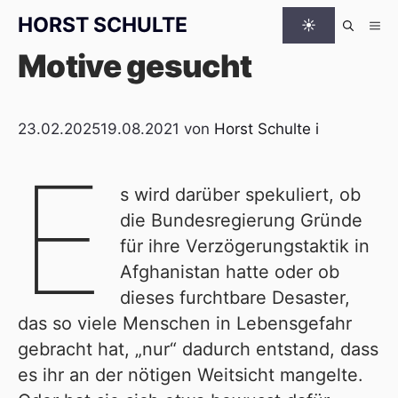
Zum Inhalt springen
HORST SCHULTE
☀
Me
Motive gesucht
23.02.2025
19.08.2021
von
Horst Schulte
i
E
s wird darüber spekuliert, ob
die Bundesregierung Gründe
für ihre Verzögerungstaktik in
Afghanistan hatte oder ob
dieses furchtbare Desaster,
das so viele Menschen in Lebensgefahr
gebracht hat, „nur“ dadurch entstand, dass
es ihr an der nötigen Weitsicht mangelte.