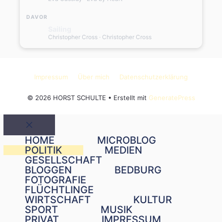
DAVOR
Sailing
Christopher Cross
· Christopher Cross
Impressum
Über mich
Datenschutzerklärung
© 2026 HORST SCHULTE
• Erstellt mit
GeneratePress
Schließen
HOME
MICROBLOG
POLITIK
MEDIEN
GESELLSCHAFT
BLOGGEN
BEDBURG
FOTOGRAFIE
FLÜCHTLINGE
WIRTSCHAFT
KULTUR
SPORT
MUSIK
PRIVAT
IMPRESSUM