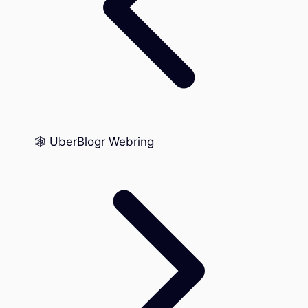
🕸️ UberBlogr Webring