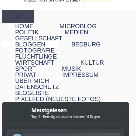
© 2026 Horst Schulte
• Erstellt mit
GeneratePress
Schließen
HOME
MICROBLOG
POLITIK
MEDIEN
GESELLSCHAFT
BLOGGEN
BEDBURG
FOTOGRAFIE
FLÜCHTLINGE
WIRTSCHAFT
KULTUR
SPORT
MUSIK
PRIVAT
IMPRESSUM
ÜBER MICH
DATENSCHUTZ
BLOGLISTE
PIXELFED (NEUESTE FOTOS)
Meistgelesen
Top 2 · Beiträge aus den letzten 14 Tagen