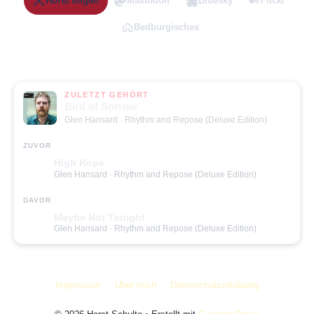
Horst folgen
Mastodon
Bluesky
Flickr
Bedburgisches
ZULETZT GEHÖRT
Bird of Sorrow
Glen Hansard
· Rhythm and Repose (Deluxe Edition)
ZUVOR
High Hope
Glen Hansard
· Rhythm and Repose (Deluxe Edition)
DAVOR
Maybe Not Tonight
Glen Hansard
· Rhythm and Repose (Deluxe Edition)
Impressum
Über mich
Datenschutzerklärung