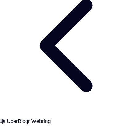
🕸️ UberBlogr Webring