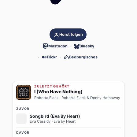
Horst folgen
Mastodon
Bluesky
Flickr
Bedburgisches
ZULETZT GEHÖRT
I (Who Have Nothing)
Roberta Flack
· Roberta Flack & Donny Hathaway
ZUVOR
Songbird (Eva By Heart)
Eva Cassidy
· Eva by Heart
DAVOR