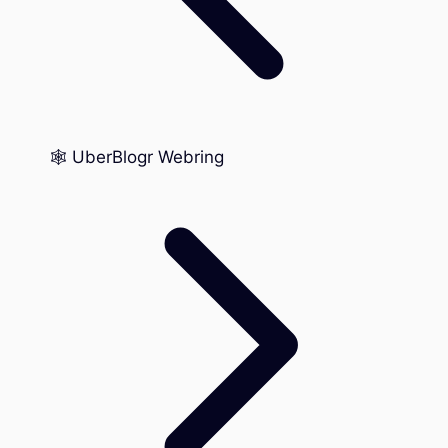
🕸️ UberBlogr Webring