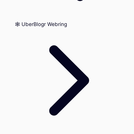
🕸️ UberBlogr Webring