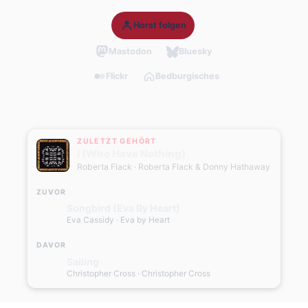
Horst folgen
Mastodon
Bluesky
Flickr
Bedburgisches
ZULETZT GEHÖRT
I (Who Have Nothing)
Roberta Flack
· Roberta Flack & Donny Hathaway
ZUVOR
Songbird (Eva By Heart)
Eva Cassidy
· Eva by Heart
DAVOR
Sailing
Christopher Cross
· Christopher Cross