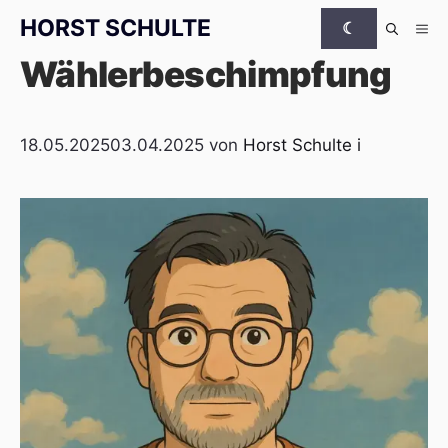
Zum Inhalt springen
HORST
SCHULTE
☾
Me
Wählerbeschimpfung
18.05.2025
03.04.2025
von
Horst Schulte
i