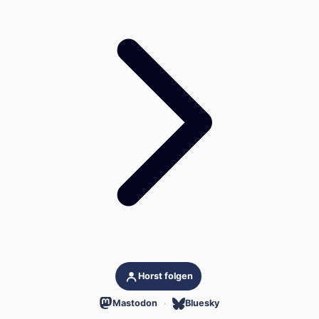
Horst folgen
Mastodon
Bluesky