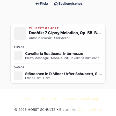
Flickr
Bedburgisches
ZULETZT GEHÖRT
Dvořák: 7 Gipsy Melodies, Op. 55, B. 104: No. 4, Als die alte Mutter (Transcr. for Trumpet and Orchestra)
Antonín Dvořák
· Storyteller
ZUVOR
Cavalleria Rusticana: Intermezzo
Pietro Mascagni
· MASCAGNI: Cavalleria Rusticana
DAVOR
Ständchen in D Minor (After Schubert), S. 560
Franz Liszt
· Liszt
Impressum
Über mich
Datenschutzerklärung
© 2026 HORST SCHULTE
• Erstellt mit
GeneratePress