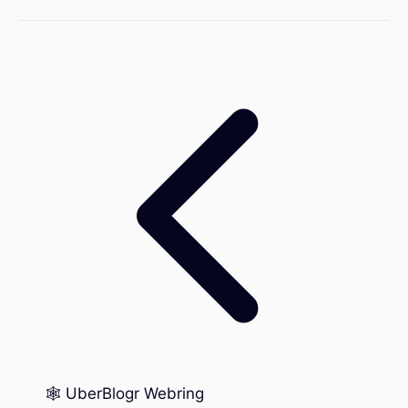
🕸️ UberBlogr Webring