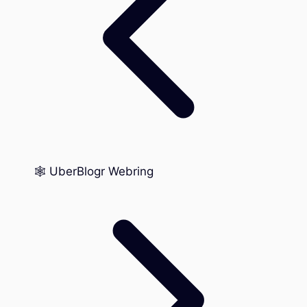
🕸️ UberBlogr Webring