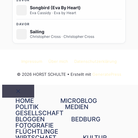
ZUVOR
Songbird (Eva By Heart)
Eva Cassidy
· Eva by Heart
DAVOR
Sailing
Christopher Cross
· Christopher Cross
Impressum
Über mich
Datenschutzerklärung
© 2026 HORST SCHULTE
• Erstellt mit
GeneratePress
Schließen
HOME
MICROBLOG
POLITIK
MEDIEN
GESELLSCHAFT
BLOGGEN
BEDBURG
FOTOGRAFIE
FLÜCHTLINGE
WIRTSCHAFT
KULTUR