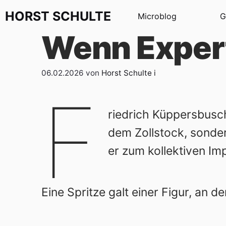
Zum Inhalt springen
HORST
SCHULTE
Microblog
G
Wenn Expert
06.02.2026
von
Horst Schulte
i
F
riedrich Küppersbusc
dem Zollstock, sonder
er zum kollektiven Im
Eine Spritze galt einer Figur, an