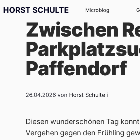
Zum Inhalt springen
HORST SCHULTE
Microblog
G
Zwischen Re
Parkplatzsu
Paffendorf
26.04.2026
von
Horst Schulte
i
Diesen wunderschönen Tag konnte 
Vergehen gegen den Frühling gewe