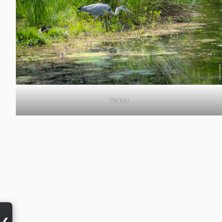
Reiher
❮