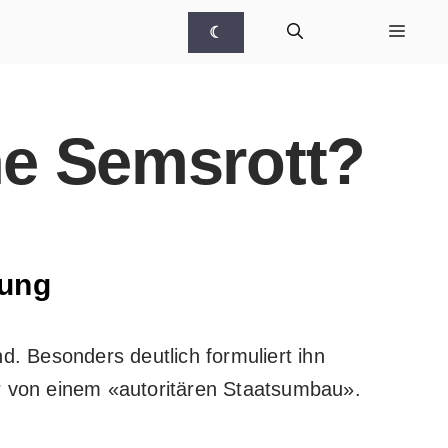
☾
ne Semsrott?
rung
and. Besonders deutlich
formuliert ihn
ar von einem «autoritären Staatsumbau».