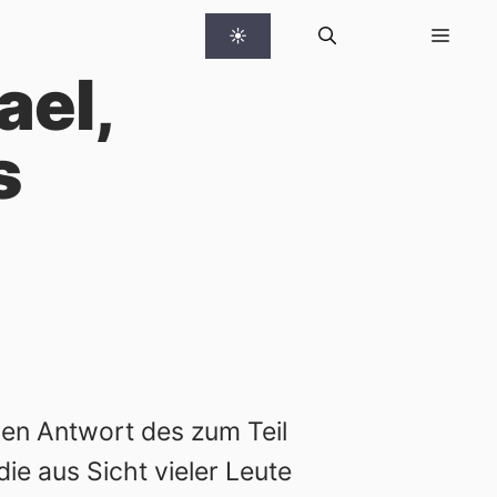
☀
ael,
s
len Antwort des zum Teil
ie aus Sicht vieler Leute