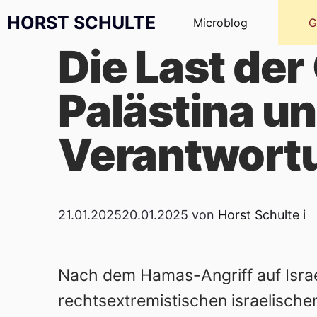
Zum Inhalt springen
HORST SCHULTE
Microblog
G
Die Last der
Palästina u
Verantwort
21.01.2025
20.01.2025
von
Horst Schulte
i
Nach dem Hamas-Angriff auf Israel
rechtsextremistischen israelische