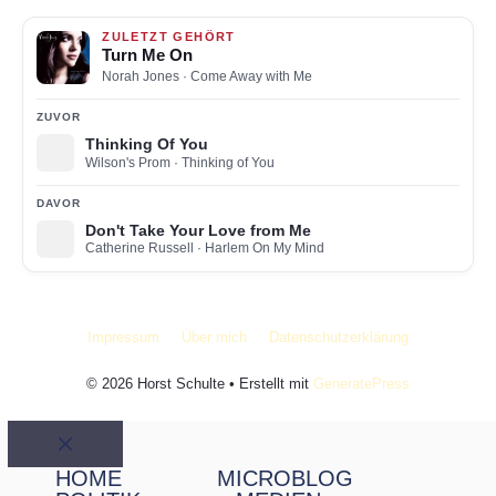
ZULETZT GEHÖRT
Turn Me On
Norah Jones
· Come Away with Me
ZUVOR
Thinking Of You
Wilson's Prom
· Thinking of You
DAVOR
Don't Take Your Love from Me
Catherine Russell
· Harlem On My Mind
Impressum
Über mich
Datenschutzerklärung
© 2026 Horst Schulte
• Erstellt mit
GeneratePress
Schließen
HOME
MICROBLOG