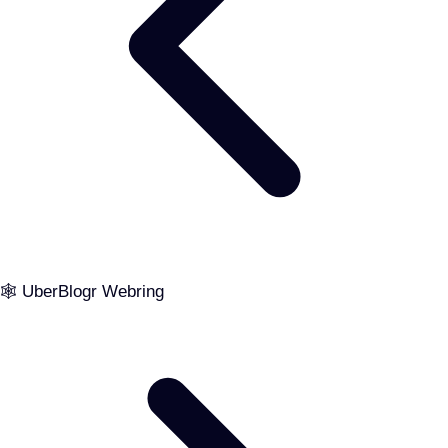
🕸️ UberBlogr Webring