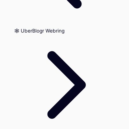
🕸️ UberBlogr Webring