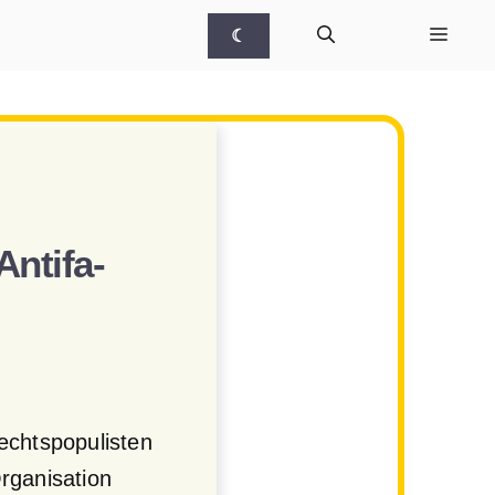
☾
Antifa-
echtspopulisten
rganisation