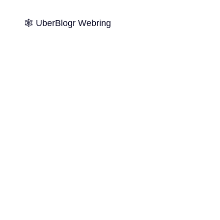
🕸️ UberBlogr Webring