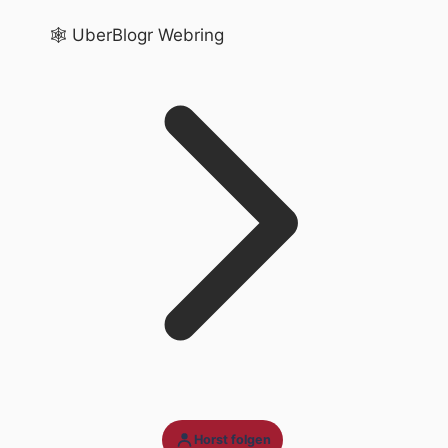
🕸️ UberBlogr Webring
Horst folgen