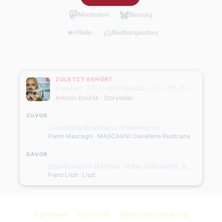
Mastodon
Bluesky
Flickr
Bedburgisches
ZULETZT GEHÖRT
Dvořák: 7 Gipsy Melodies, Op. 55, B. 104: No. 4, Als die alte Mutter (Transcr. for Trumpet and Orchestra)
Antonín Dvořák
· Storyteller
ZUVOR
Cavalleria Rusticana: Intermezzo
Pietro Mascagni
· MASCAGNI: Cavalleria Rusticana
DAVOR
Ständchen in D Minor (After Schubert), S. 560
Franz Liszt
· Liszt
Impressum
Über mich
Datenschutzerklärung