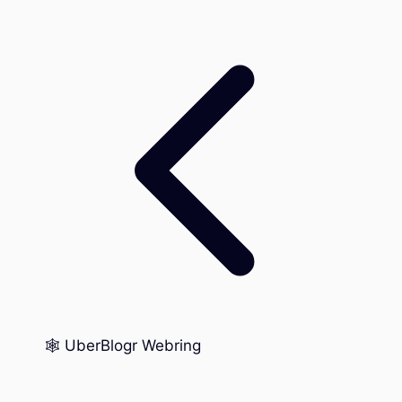
🕸️ UberBlogr Webring