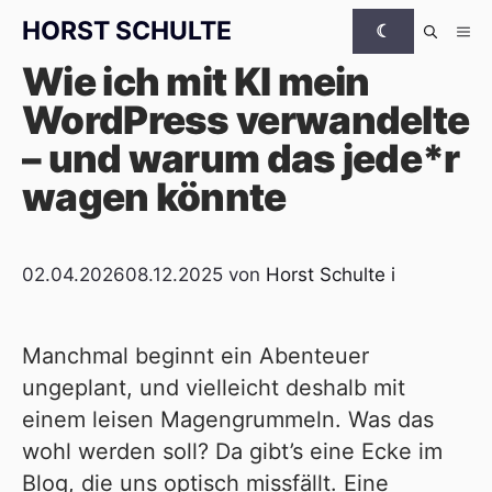
Zum Inhalt springen
HORST SCHULTE
☾
Me
Wie ich mit KI mein
WordPress verwandelte
– und warum das jede*r
wagen könnte
02.04.2026
08.12.2025
von
Horst Schulte
i
Manchmal beginnt ein Abenteuer
ungeplant, und vielleicht deshalb mit
einem leisen Magengrummeln. Was das
wohl werden soll? Da gibt’s eine Ecke im
Blog, die uns optisch missfällt. Eine