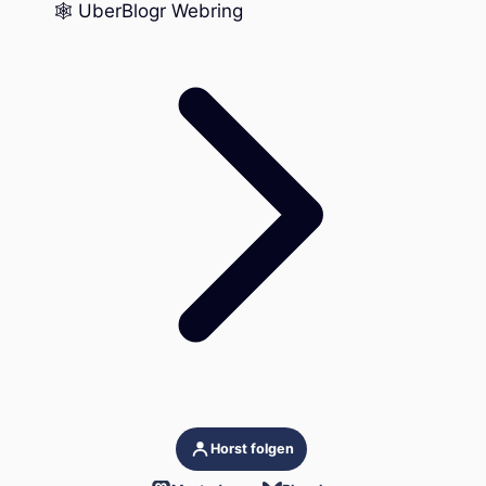
🕸️ UberBlogr Webring
Horst folgen