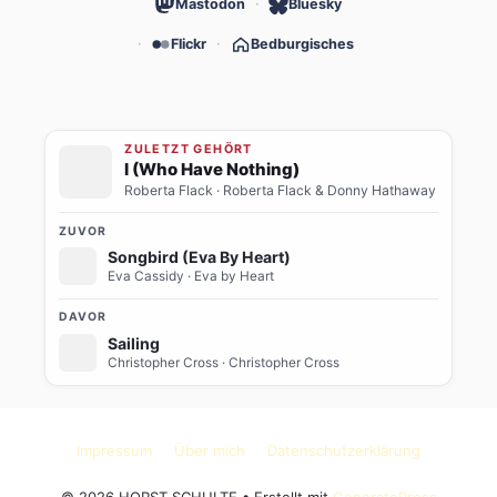
Mastodon
Bluesky
Flickr
Bedburgisches
ZULETZT GEHÖRT
I (Who Have Nothing)
Roberta Flack
· Roberta Flack & Donny Hathaway
ZUVOR
Songbird (Eva By Heart)
Eva Cassidy
· Eva by Heart
DAVOR
Sailing
Christopher Cross
· Christopher Cross
Impressum
Über mich
Datenschutzerklärung