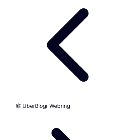
🕸️ UberBlogr Webring