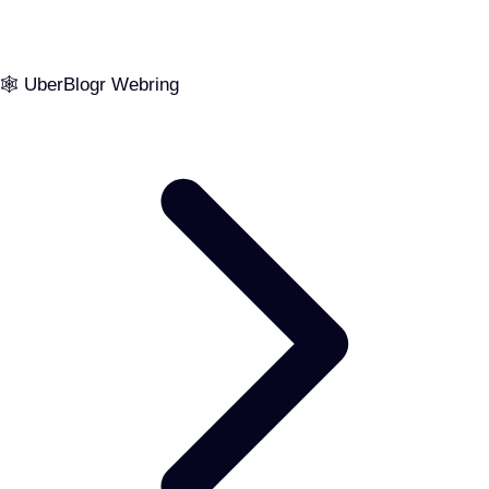
🕸️ UberBlogr Webring