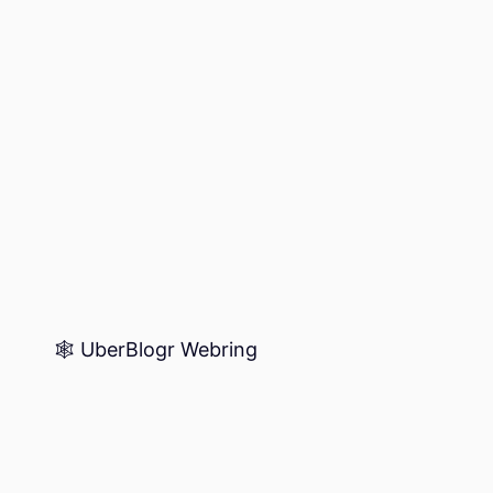
🕸️ UberBlogr Webring