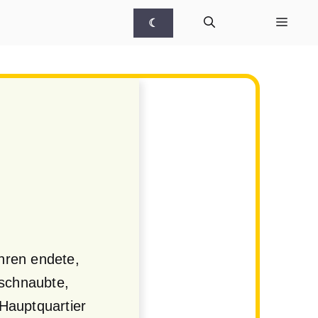
☾
hren endete,
 schnaubte,
Hauptquartier