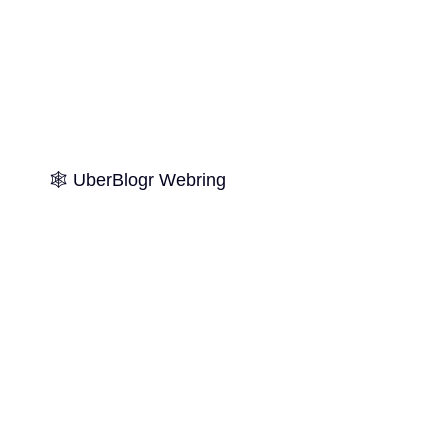
🕸️ UberBlogr Webring