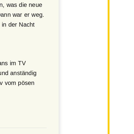
en, was die neue
Dann war er weg.
 in der Nacht
bans im TV
und anständig
tiv vom pösen