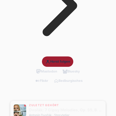
Horst folgen
Mastodon
Bluesky
Flickr
Bedburgisches
ZULETZT GEHÖRT
Dvořák: 7 Gipsy Melodies, Op. 55, B. 104: No. 4, Als die alte Mutter (Transcr. for Trumpet and Orchestra)
Antonín Dvořák
· Storyteller