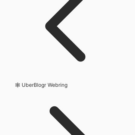
🕸️ UberBlogr Webring