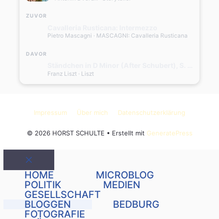
ZUVOR
Cavalleria Rusticana: Intermezzo
Pietro Mascagni
· MASCAGNI: Cavalleria Rusticana
DAVOR
Ständchen in D Minor (After Schubert), S. 560
Franz Liszt
· Liszt
Impressum
Über mich
Datenschutzerklärung
© 2026 HORST SCHULTE
• Erstellt mit
GeneratePress
Schließen
HOME
MICROBLOG
POLITIK
MEDIEN
GESELLSCHAFT
BLOGGEN
BEDBURG
FOTOGRAFIE