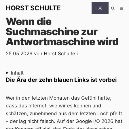
Zum Inhalt springen
HORST
SCHULTE
☀
Me
Wenn die
Suchmaschine zur
Antwortmaschine wird
25.05.2026
von
Horst Schulte
i
Inhalt
Die Ära der zehn blauen Links ist vorbei
Wer in den letzten Monaten das Gefühl hatte,
dass das Internet, wie wir es kennen und
schätzen, zunehmend aus dem letzten Loch pfeift
– der lag nicht falsch. Auf der Google I/O 2026 hat
der Konzern offiziell das Ende der klassischen