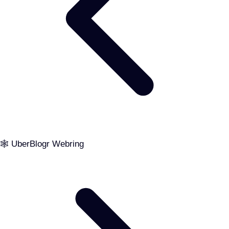
🕸️ UberBlogr Webring