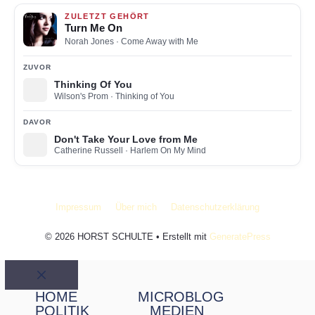
ZULETZT GEHÖRT
Turn Me On
Norah Jones
· Come Away with Me
ZUVOR
Thinking Of You
Wilson's Prom
· Thinking of You
DAVOR
Don't Take Your Love from Me
Catherine Russell
· Harlem On My Mind
Impressum
Über mich
Datenschutzerklärung
© 2026 HORST SCHULTE
• Erstellt mit
GeneratePress
Schließen
HOME
MICROBLOG
POLITIK
MEDIEN