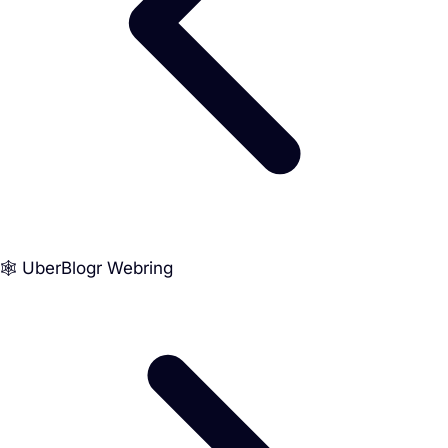
🕸️ UberBlogr Webring