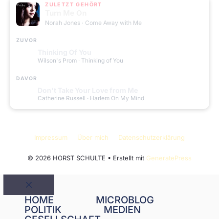
ZULETZT GEHÖRT
Turn Me On
Norah Jones
· Come Away with Me
ZUVOR
Thinking Of You
Wilson's Prom
· Thinking of You
DAVOR
Don't Take Your Love from Me
Catherine Russell
· Harlem On My Mind
Impressum
Über mich
Datenschutzerklärung
© 2026 HORST SCHULTE
• Erstellt mit
GeneratePress
Schließen
HOME
MICROBLOG
POLITIK
MEDIEN